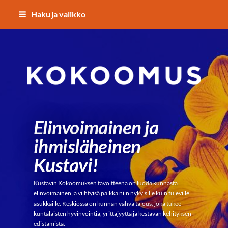
Siirry
Haku ja valikko
sivun
sisältöön
Kustavin Kokoomus r.y.
Elinvoimainen ja
ihmisläheinen
Kustavi!
Kustavin Kokoomuksen tavoitteena on luoda kunnasta
elinvoimainen ja viihtyisä paikka niin nykyisille kuin tuleville
asukkaille. Keskiössä on kunnan vahva talous, joka tukee
kuntalaisten hyvinvointia, yrittäjyyttä ja kestävän kehityksen
edistämistä.