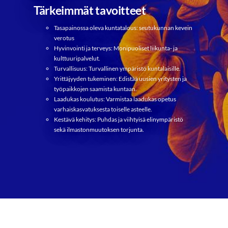
Tärkeimmät tavoitteet
Tasapainossa oleva kuntatalous: seutukunnan kevein
verotus
Hyvinvointi ja terveys: Monipuoliset liikunta- ja
kulttuuripalvelut.
Turvallisuus: Turvallinen ympäristö kuntalaisille.
Yrittäjyyden tukeminen: Edistää uusien yritysten ja
työpaikkojen saamista kuntaan.
Laadukas koulutus: Varmistaa laadukas opetus
varhaiskasvatuksesta toiselle asteelle.
Kestävä kehitys: Puhdas ja viihtyisä elinympäristö
sekä ilmastonmuutoksen torjunta.